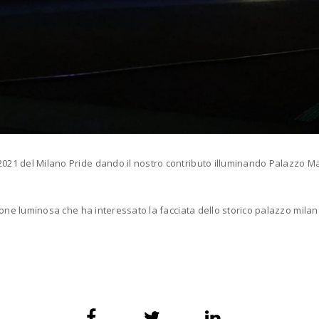
2021 del Milano Pride dando il nostro contributo illuminando Palazzo Ma
azione luminosa che ha interessato la facciata dello storico palazzo milan