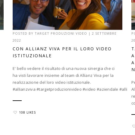
POSTED BY
TARGET PRODUZIONI VIDEO
|
2 SETTEMBRE
P
2022
2
CON ALLIANZ VIVA PER IL LORO VIDEO
T
ISTITUZIONALE
A
A
E' bello vedere il risultato di una nuova sinergia che ci
N
ha visti lavorare insieme al team di Allianz Viva per la
realizzazione del loro video istituzionale.
P
#allianzviva #targetproduzionivideo #video #aziendale #allianz
A
r
co
108 LIKES