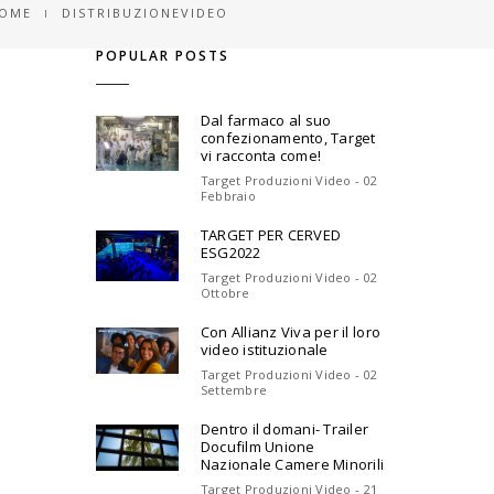
OME
DISTRIBUZIONEVIDEO
POPULAR POSTS
Dal farmaco al suo
confezionamento, Target
vi racconta come!
Target Produzioni Video - 02
Febbraio
TARGET PER CERVED
ESG2022
Target Produzioni Video - 02
Ottobre
Con Allianz Viva per il loro
video istituzionale
Target Produzioni Video - 02
Settembre
Dentro il domani- Trailer
Docufilm Unione
Nazionale Camere Minorili
Target Produzioni Video - 21