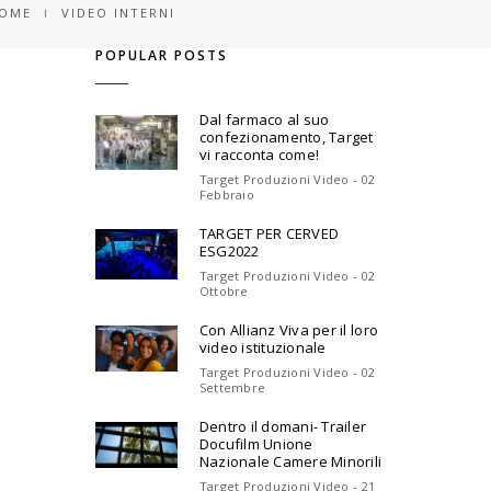
OME
VIDEO INTERNI
POPULAR POSTS
Dal farmaco al suo
confezionamento, Target
vi racconta come!
Target Produzioni Video - 02
Febbraio
TARGET PER CERVED
ESG2022
Target Produzioni Video - 02
Ottobre
Con Allianz Viva per il loro
video istituzionale
Target Produzioni Video - 02
Settembre
Dentro il domani- Trailer
Docufilm Unione
Nazionale Camere Minorili
Target Produzioni Video - 21