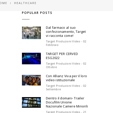
OME
HEALTHCARE
POPULAR POSTS
Dal farmaco al suo
confezionamento, Target
vi racconta come!
Target Produzioni Video - 02
Febbraio
TARGET PER CERVED
ESG2022
Target Produzioni Video - 02
Ottobre
Con Allianz Viva per il loro
video istituzionale
Target Produzioni Video - 02
Settembre
Dentro il domani- Trailer
Docufilm Unione
Nazionale Camere Minorili
Target Produzioni Video - 21