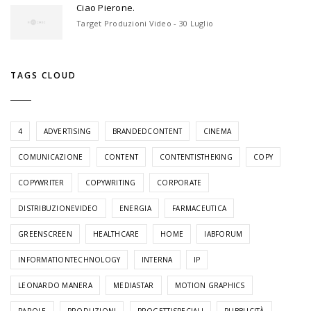
Ciao Pierone.
Target Produzioni Video - 30 Luglio
TAGS CLOUD
4
ADVERTISING
BRANDEDCONTENT
CINEMA
COMUNICAZIONE
CONTENT
CONTENTISTHEKING
COPY
COPYWRITER
COPYWRITING
CORPORATE
DISTRIBUZIONEVIDEO
ENERGIA
FARMACEUTICA
GREENSCREEN
HEALTHCARE
HOME
IABFORUM
INFORMATIONTECHNOLOGY
INTERNA
IP
LEONARDO MANERA
MEDIASTAR
MOTION GRAPHICS
PAROLE
PRODUZIONI
PROGETTISPECIALI
PUBBLICITÀ