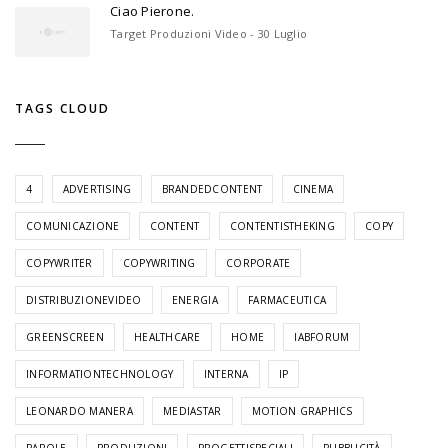
Ciao Pierone.
Target Produzioni Video - 30 Luglio
TAGS CLOUD
4
ADVERTISING
BRANDEDCONTENT
CINEMA
COMUNICAZIONE
CONTENT
CONTENTISTHEKING
COPY
COPYWRITER
COPYWRITING
CORPORATE
DISTRIBUZIONEVIDEO
ENERGIA
FARMACEUTICA
GREENSCREEN
HEALTHCARE
HOME
IABFORUM
INFORMATIONTECHNOLOGY
INTERNA
IP
LEONARDO MANERA
MEDIASTAR
MOTION GRAPHICS
PAROLE
PRODUZIONI
PROGETTISPECIALI
PUBBLICITÀ