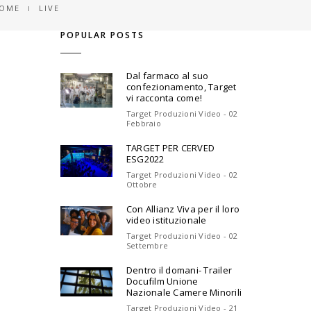
OME
LIVE
POPULAR POSTS
Dal farmaco al suo
confezionamento, Target
vi racconta come!
Target Produzioni Video - 02
Febbraio
TARGET PER CERVED
ESG2022
Target Produzioni Video - 02
Ottobre
Con Allianz Viva per il loro
video istituzionale
Target Produzioni Video - 02
Settembre
Dentro il domani- Trailer
Docufilm Unione
Nazionale Camere Minorili
Target Produzioni Video - 21